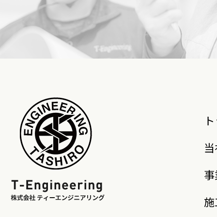
ト
当
事
施